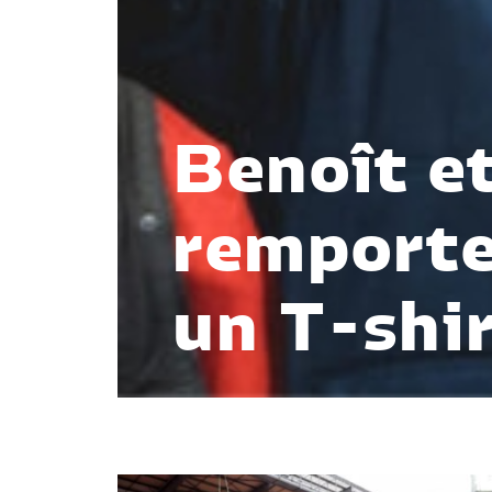
Benoît e
remporte
un T-shir