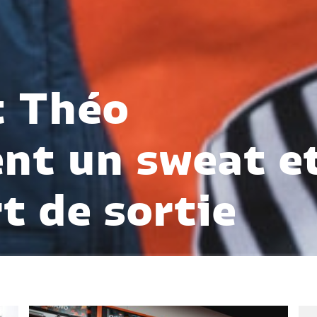
t Théo
nt un sweat e
t de sortie