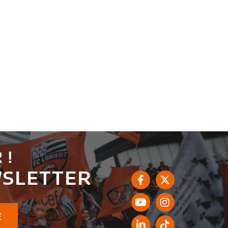
 !
WSLETTER
E