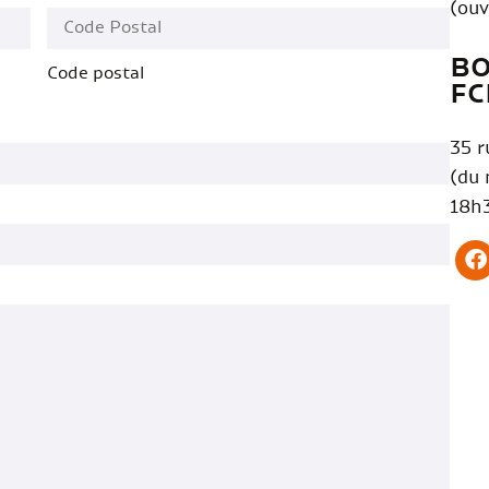
(ouv
BO
Code postal
FC
35 r
(du 
18h