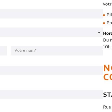
votr
Bi
Bo
Hora
Du 
10h
Votre nom*
*
N
C
ST
Rue 