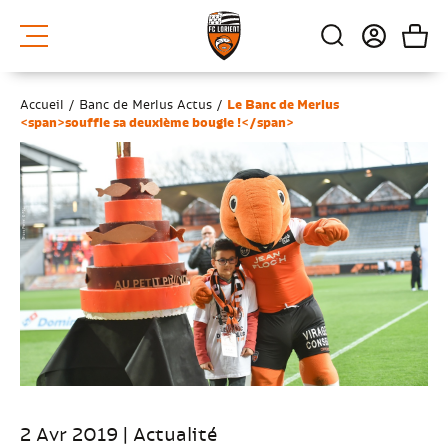
Accueil
/
Banc de Merlus Actus
/
Le Banc de Merlus
<span>souffle sa deuxième bougie !</span>
2 Avr 2019 | Actualité